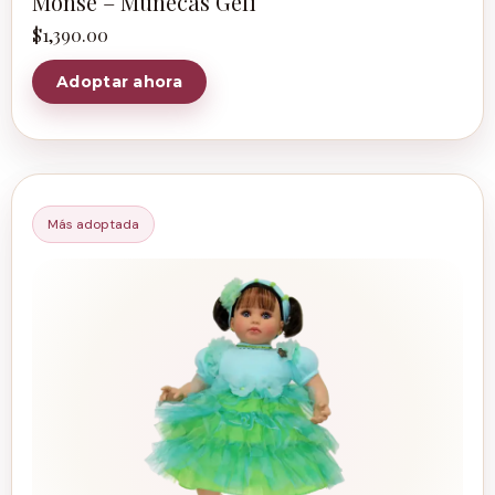
Monse – Muñecas Geli
$
1,390.00
Adoptar ahora
Más adoptada