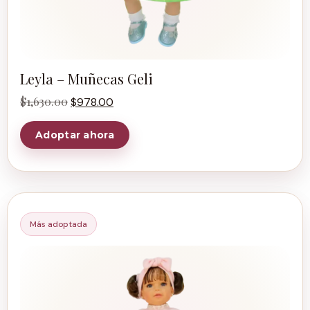
Leyla – Muñecas Geli
$
1,630.00
$
978.00
Adoptar ahora
Más adoptada