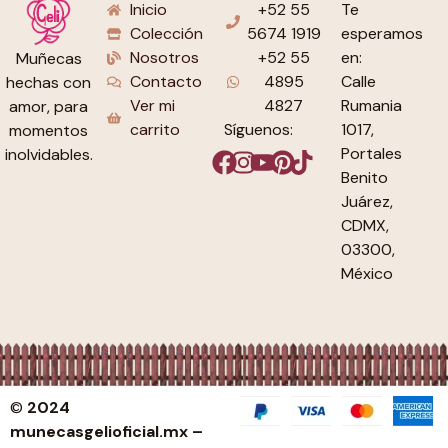
Inicio
+52 55
Te
Colección
5674 1919
esperamos
Nosotros
+52 55
en:
Muñecas
Contacto
4895
Calle
hechas con
Ver mi
4827
Rumania
amor, para
carrito
Síguenos:
1017,
momentos
Portales
inolvidables.
Benito
Juárez,
CDMX,
03300,
México
©
2024
munecasgelioficial.mx –