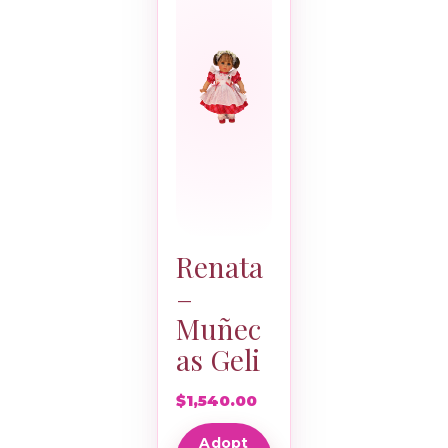
Renata
–
Muñec
as Geli
$
1,540.00
Adopt