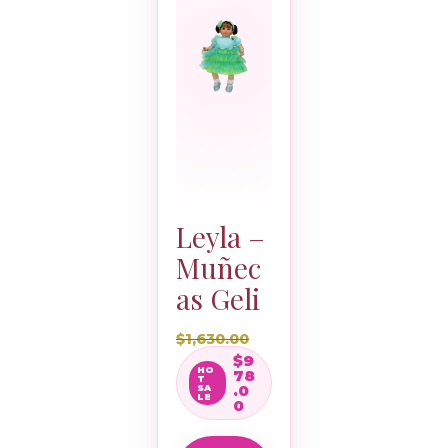
Leyla –
Muñec
as Geli
$
1,630.00
$
9
78
.0
0