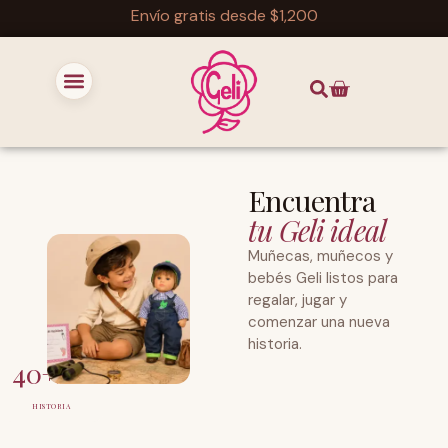
Envío gratis desde $1,200
Encuentra
tu Geli ideal
Muñecas, muñecos y
bebés Geli listos para
regalar, jugar y
comenzar una nueva
historia.
40+
AÑOS DE
HISTORIA