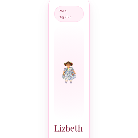
Para
regalar
Lizbeth
–