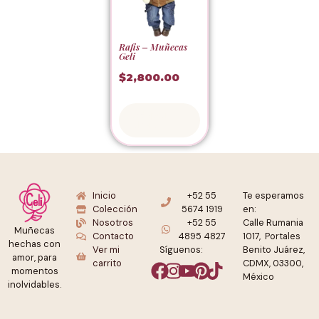
Rafis – Muñecas
Geli
$
2,800.00
Adoptar
ahora
Inicio
+52 55
Te esperamos
Colección
5674 1919
en:
Nosotros
+52 55
Calle Rumania
Muñecas
Contacto
4895 4827
1017, Portales
hechas con
Ver mi
Síguenos:
Benito Juárez,
amor, para
carrito
CDMX, 03300,
momentos
México
inolvidables.