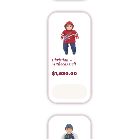
Christian –
Muñecas Geli
$
1,630.00
Adoptar
ahora