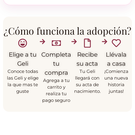
¿Cómo funciona la adopción?
Elige a tu
Completa
Recibe
Llévala
Geli
tu
su acta
a casa
Conoce todas
Tu Geli
¡Comienza
compra
las Geli y elige
llegará con
una nueva
Agrega a tu
la que mas te
su acta de
historia
carrito y
guste
nacimiento.
juntas!
realiza tu
pago seguro