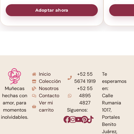
Adoptar ahora
Inicio
+52 55
Te
Colección
5674 1919
esperamos
Nosotros
+52 55
en:
Muñecas
Contacto
4895
Calle
hechas con
Ver mi
4827
Rumania
amor, para
carrito
Síguenos:
1017,
momentos
Portales
inolvidables.
Benito
Juárez,