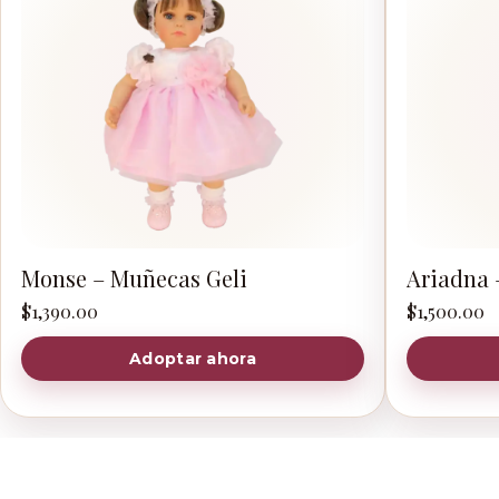
Monse – Muñecas Geli
Ariadna 
$
1,390.00
$
1,500.00
Adoptar ahora