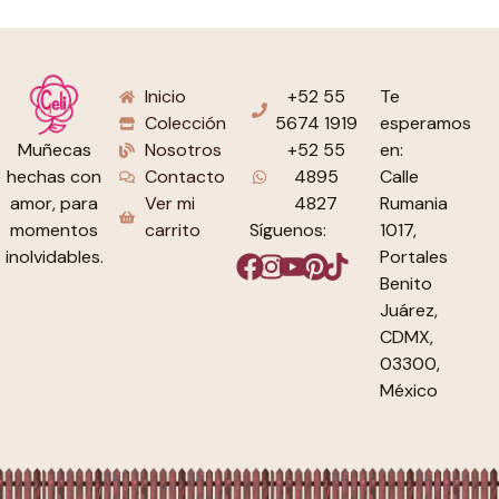
Inicio
+52 55
Te
Colección
5674 1919
esperamos
Nosotros
+52 55
en:
Muñecas
Contacto
4895
Calle
hechas con
Ver mi
4827
Rumania
amor, para
carrito
Síguenos:
1017,
momentos
Portales
inolvidables.
Benito
Juárez,
CDMX,
03300,
México