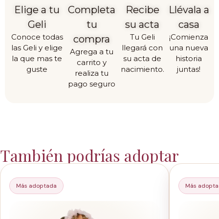
Elige a tu
Completa
Recibe
Llévala a
Geli
tu
su acta
casa
Conoce todas
Tu Geli
¡Comienza
compra
las Geli y elige
llegará con
una nueva
Agrega a tu
la que mas te
su acta de
historia
carrito y
guste
nacimiento.
juntas!
realiza tu
pago seguro
También podrías adoptar
Más adoptada
Más adopt