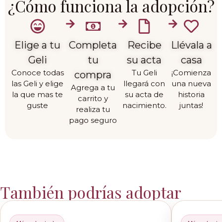
¿Cómo funciona la adopción?
Elige a tu
Completa
Recibe
Llévala a
Geli
tu
su acta
casa
Conoce todas
Tu Geli
¡Comienza
compra
las Geli y elige
llegará con
una nueva
Agrega a tu
la que mas te
su acta de
historia
carrito y
guste
nacimiento.
juntas!
realiza tu
pago seguro
También podrías adoptar