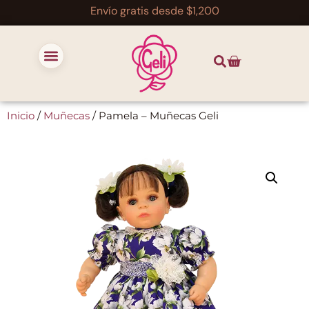
Envío gratis desde $1,200
Inicio
/
Muñecas
/ Pamela – Muñecas Geli