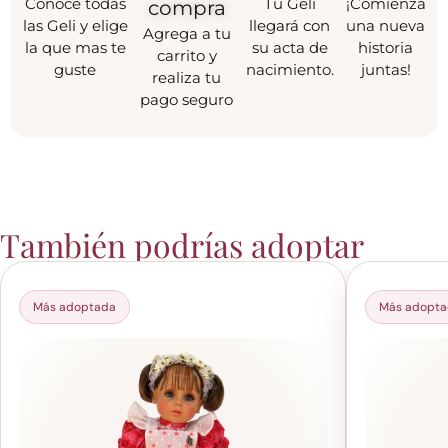
Conoce todas
Tu Geli
¡Comienza
compra
las Geli y elige
llegará con
una nueva
Agrega a tu
la que mas te
su acta de
historia
carrito y
guste
nacimiento.
juntas!
realiza tu
pago seguro
También podrías adoptar
Más adoptada
Más adopt