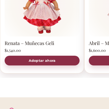
Renata – Muñecas Geli
Abril – 
$
1,540.00
$
1,600.00
Adoptar ahora