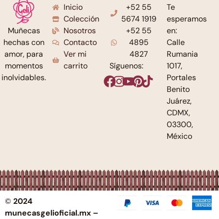
Inicio
+52 55
Te
Colección
5674 1919
esperamos
Nosotros
+52 55
en:
Muñecas
Contacto
4895
Calle
hechas con
Ver mi
4827
Rumania
amor, para
carrito
Síguenos:
1017,
momentos
Portales
inolvidables.
Benito
Juárez,
CDMX,
03300,
México
©
2024
munecasgelioficial.mx –