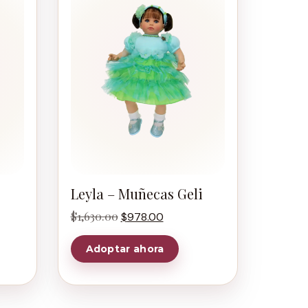
Leyla – Muñecas Geli
$
1,630.00
$
978.00
Adoptar ahora