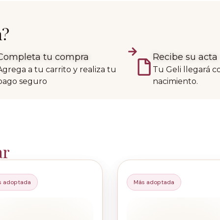
n?
Completa tu compra
Recibe su acta
Agrega a tu carrito y realiza tu
Tu Geli llegará c
pago seguro
nacimiento.
ar
s adoptada
Más adoptada