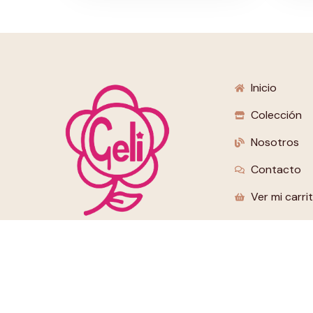
Inicio
Colección
Nosotros
Contacto
Ver mi carri
Muñecas hechas con amor, para momentos
inolvidables.