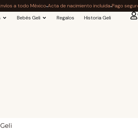
·
·
Envíos a todo México
Acta de nacimiento incluida
Pago segur
s
Bebés Geli
Regalos
Historia Geli
Geli