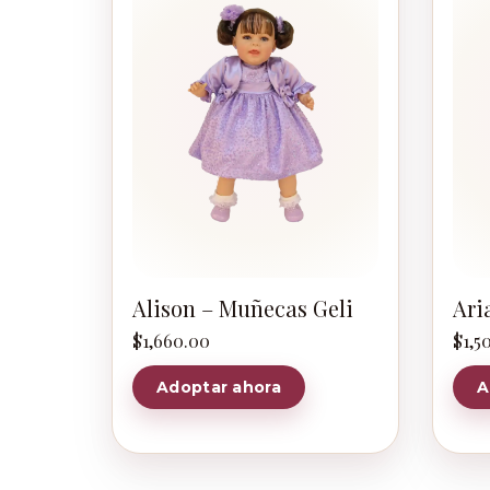
Alison – Muñecas Geli
Ari
$
1,660.00
$
1,5
Adoptar ahora
A