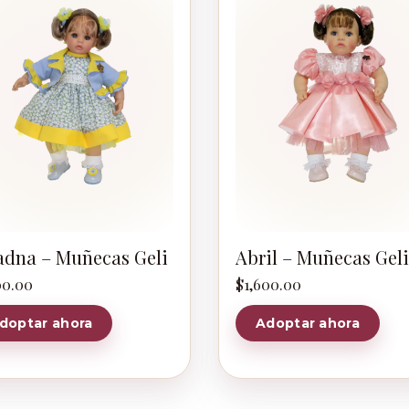
adna – Muñecas Geli
Abril – Muñecas Geli
00.00
$
1,600.00
doptar ahora
Adoptar ahora