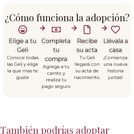
¿Cómo funciona la adopción?
Elige a tu
Completa
Recibe
Llévala a
Geli
tu
su acta
casa
Conoce todas
Tu Geli
¡Comienza
compra
las Geli y elige
llegará con
una nueva
Agrega a tu
la que mas te
su acta de
historia
carrito y
guste
nacimiento.
juntas!
realiza tu
pago seguro
También podrías adoptar