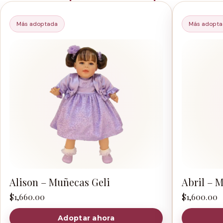
Más adoptada
Más adopt
Alison – Muñecas Geli
Abril – 
$
1,660.00
$
1,600.00
Adoptar ahora