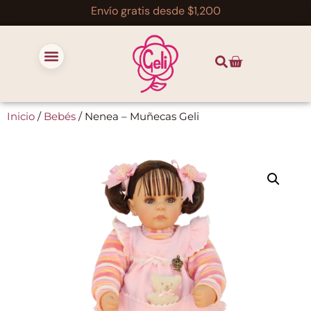
Envío gratis desde $1,200
Inicio
/
Bebés
/ Nenea – Muñecas Geli