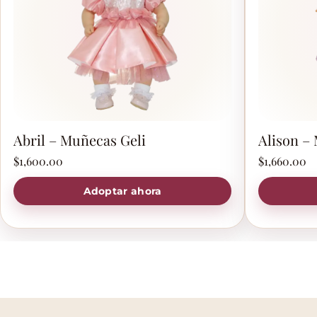
Abril – Muñecas Geli
Alison –
$
1,600.00
$
1,660.00
Adoptar ahora