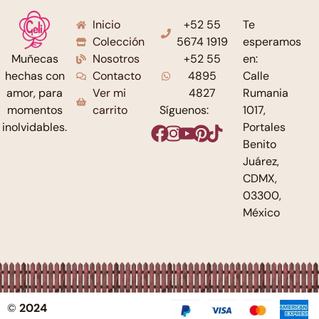
Inicio
+52 55
Te
Colección
5674 1919
esperamos
Nosotros
+52 55
en:
Muñecas
Contacto
4895
Calle
hechas con
Ver mi
4827
Rumania
amor, para
carrito
Síguenos:
1017,
momentos
Portales
inolvidables.
Benito
Juárez,
CDMX,
03300,
México
©
2024