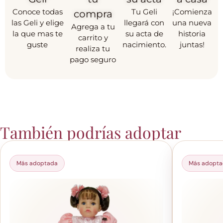
Conoce todas
Tu Geli
¡Comienza
compra
las Geli y elige
llegará con
una nueva
Agrega a tu
la que mas te
su acta de
historia
carrito y
guste
nacimiento.
juntas!
realiza tu
pago seguro
También podrías adoptar
Más adoptada
Más adopt