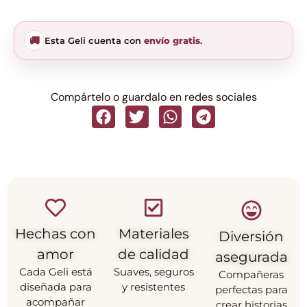
🚚
Esta Geli cuenta con
envío gratis
.
Compártelo o guardalo en redes sociales
Hechas con
Materiales
Diversión
amor
de calidad
asegurada
Cada Geli está
Suaves, seguros
Compañeras
diseñada para
y resistentes
perfectas para
acompañar
crear historias