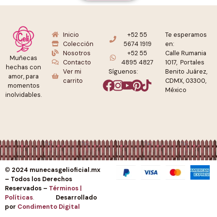
Inicio
+52 55
Te esperamos
Colección
5674 1919
en:
Nosotros
+52 55
Calle Rumania
Muñecas
Contacto
4895 4827
1017, Portales
hechas con
Ver mi
Síguenos:
Benito Juárez,
amor, para
carrito
CDMX, 03300,
momentos
México
inolvidables.
©
2024 munecasgelioficial.mx
– Todos los Derechos
Reservados –
Términos |
Políticas
.
Desarrollado
por
Condimento Digital