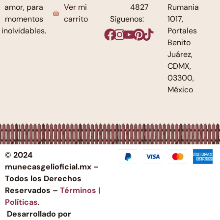
Ver mi
4827
Rumania
amor, para
carrito
Síguenos:
1017,
momentos
Portales
inolvidables.
Benito
Juárez,
CDMX,
03300,
México
©
2024
munecasgelioficial.mx –
Todos los Derechos
Reservados –
Términos |
Políticas
.
Desarrollado por