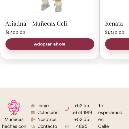
Ariadna – Muñecas Geli
Renata –
$
1,500.00
$
1,540.00
Adoptar ahora
Inicio
+52 55
Te
Colección
5674 1919
esperamos
Nosotros
+52 55
en:
Muñecas
Contacto
4895
Calle
hechas con