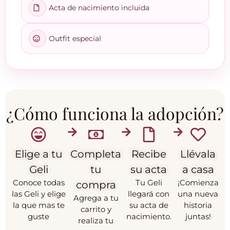
Acta de nacimiento incluida
Outfit especial
¿Cómo funciona la adopción?
Elige a tu
Completa
Recibe
Llévala
Geli
tu
su acta
a casa
Conoce todas
Tu Geli
¡Comienza
compra
las Geli y elige
llegará con
una nueva
Agrega a tu
la que mas te
su acta de
historia
carrito y
guste
nacimiento.
juntas!
realiza tu