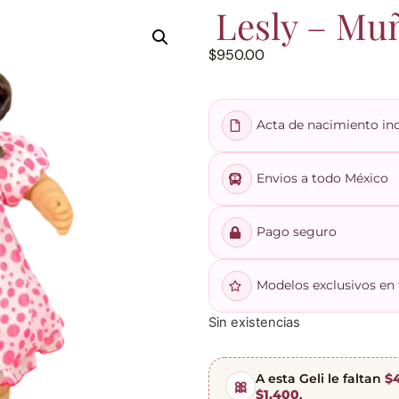
Lesly – Mu
$
950.00
Acta de nacimiento inc
Envios a todo México
Pago seguro
Modelos exclusivos en t
Sin existencias
A esta Geli le faltan
$
🎀
$1,400
.