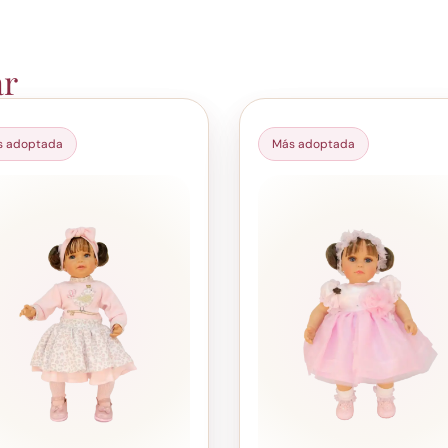
ar
s adoptada
Más adoptada