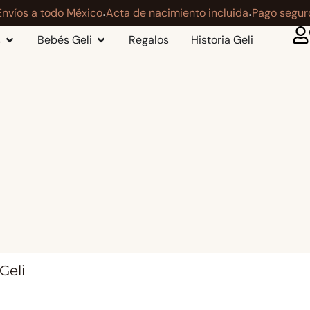
·
·
Envíos a todo México
Acta de nacimiento incluida
Pago segur
s
Bebés Geli
Regalos
Historia Geli
Geli