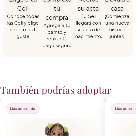
Geli
tu
su acta
casa
Conoce todas
Tu Geli
¡Comienza
compra
las Geli y elige
llegará con
una nueva
Agrega a tu
la que mas te
su acta de
historia
carrito y
guste
nacimiento.
juntas!
realiza tu
pago seguro
También podrías adoptar
Más adoptada
Más adopt