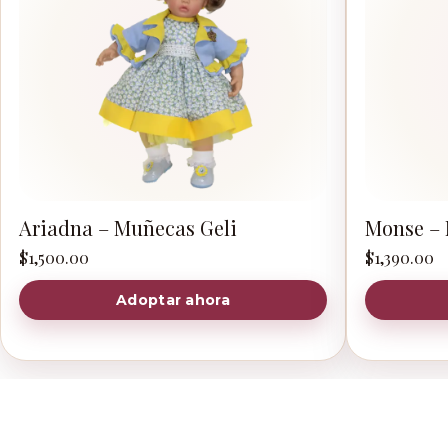
Ariadna – Muñecas Geli
Monse – 
$
1,500.00
$
1,390.00
Adoptar ahora