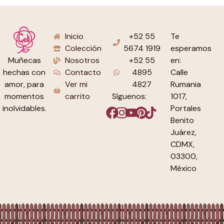
Inicio
+52 55
Te
Colección
5674 1919
esperamos
Nosotros
+52 55
en:
Muñecas
Contacto
4895
Calle
hechas con
Ver mi
4827
Rumania
amor, para
carrito
Síguenos:
1017,
momentos
Portales
inolvidables.
Benito
Juárez,
CDMX,
03300,
México