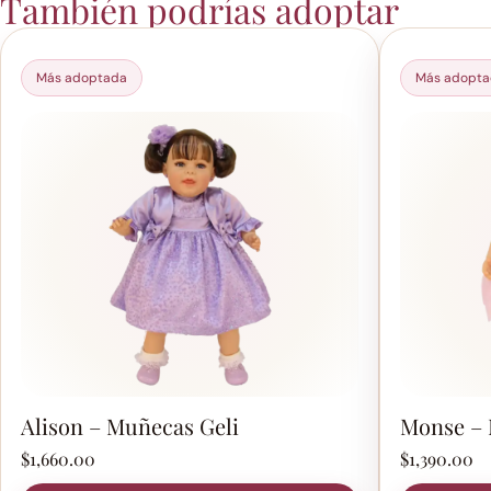
También podrías adoptar
Más adoptada
Más adopt
Alison – Muñecas Geli
Monse – 
$
1,660.00
$
1,390.00