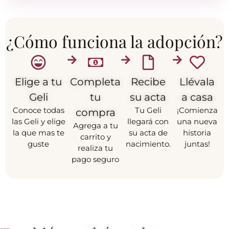
¿Cómo funciona la adopción?
Elige a tu
Completa
Recibe
Llévala
Geli
tu
su acta
a casa
Conoce todas
Tu Geli
¡Comienza
compra
las Geli y elige
llegará con
una nueva
Agrega a tu
la que mas te
su acta de
historia
carrito y
guste
nacimiento.
juntas!
realiza tu
pago seguro