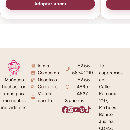
Adoptar ahora
Inicio
+52 55
Te
Colección
5674 1919
esperamos
Nosotros
+52 55
en:
Muñecas
Contacto
4895
Calle
hechas con
Ver mi
4827
Rumania
amor, para
carrito
Síguenos:
1017,
momentos
Portales
inolvidables.
Benito
Juárez,
CDMX,