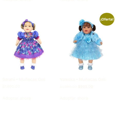
¡Oferta!
Sarahi – Muñecas Geli
Valeska – Muñecas Geli
$
1,600.00
$
1,990.00
$
995.00
Adoptar ahora
Adoptar ahora