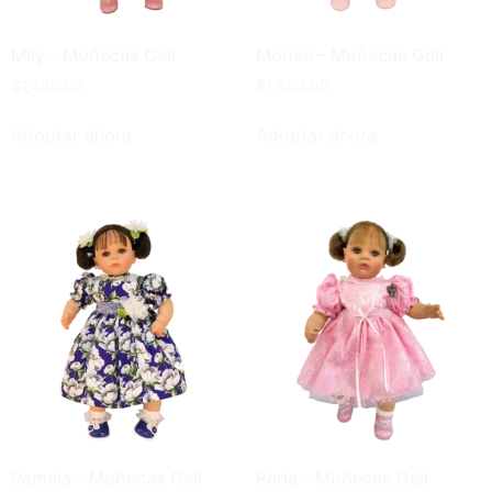
Mily – Muñecas Geli
Monse – Muñecas Geli
$
1,460.00
$
1,390.00
Adoptar ahora
Adoptar ahora
Pamela – Muñecas Geli
Perla – Muñecas Geli