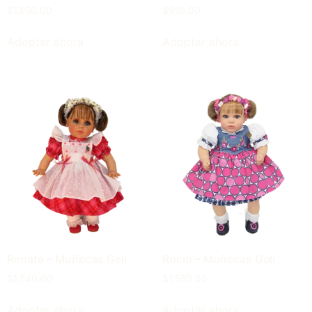
$
1,850.00
$
910.00
Adoptar ahora
Adoptar ahora
Renata – Muñecas Geli
Rocio – Muñecas Geli
$
1,540.00
$
1,550.00
Adoptar ahora
Adoptar ahora