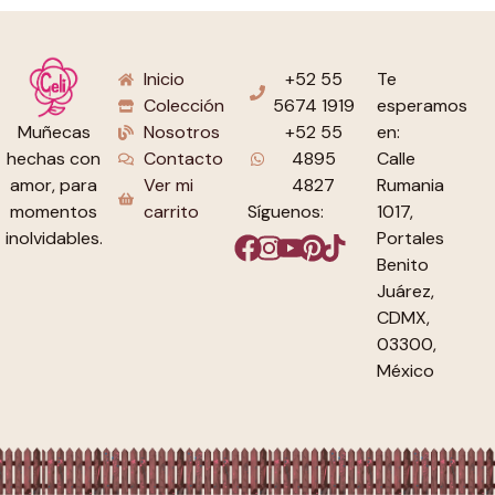
Inicio
+52 55
Te
Colección
5674 1919
esperamos
Nosotros
+52 55
en:
Muñecas
Contacto
4895
Calle
hechas con
Ver mi
4827
Rumania
amor, para
carrito
Síguenos:
1017,
momentos
Portales
inolvidables.
Benito
Juárez,
CDMX,
03300,
México