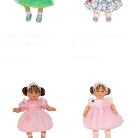
Leyla – Muñecas Geli
Lizbeth – Muñecas Geli
$
1,630.00
$
978.00
$
1,600.00
Adoptar ahora
Adoptar ahora