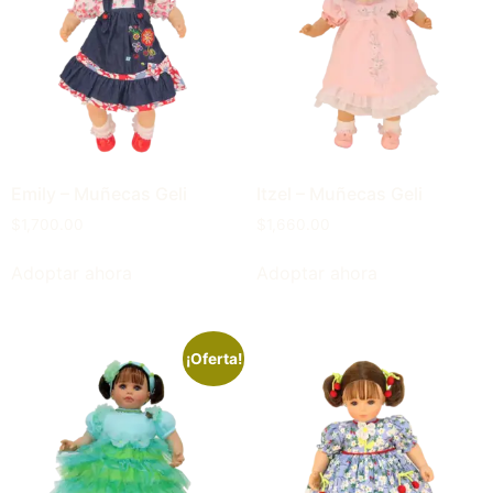
Emily – Muñecas Geli
Itzel – Muñecas Geli
$
1,700.00
$
1,660.00
Adoptar ahora
Adoptar ahora
¡Oferta!