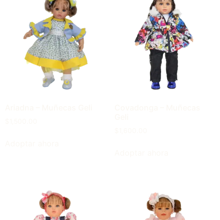
Ariadna – Muñecas Geli
Covadonga – Muñecas
Geli
$
1,500.00
$
1,600.00
Adoptar ahora
Adoptar ahora