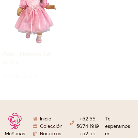
Perla – Muñecas Geli
$
910.00
Adoptar ahora
Inicio
+52 55
Te
Colección
5674 1919
esperamos
Nosotros
+52 55
en:
Muñecas