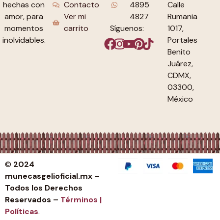
Contacto
4895
Calle
hechas con
Ver mi
4827
Rumania
amor, para
carrito
Síguenos:
1017,
momentos
Portales
inolvidables.
Benito
Juárez,
CDMX,
03300,
México
©
2024
munecasgelioficial.mx –
Todos los Derechos
Reservados –
Términos |
Políticas
.