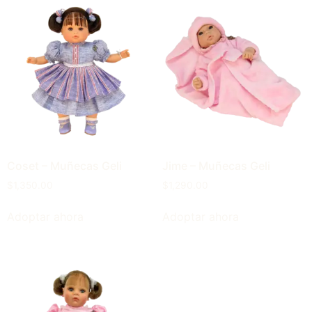
Coset – Muñecas Geli
Jime – Muñecas Geli
$
1,350.00
$
1,290.00
Adoptar ahora
Adoptar ahora