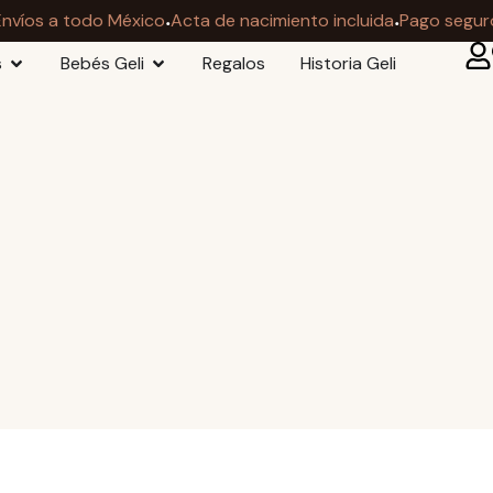
·
·
Envíos a todo México
Acta de nacimiento incluida
Pago segur
s
Bebés Geli
Regalos
Historia Geli
i