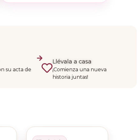
Llévala a casa
on su acta de
¡Comienza una nueva
historia juntas!