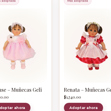
s adoptada
Más adoptada
se – Muñecas Geli
Renata – Muñecas Ge
90.00
$
1,540.00
doptar ahora
Adoptar ahora