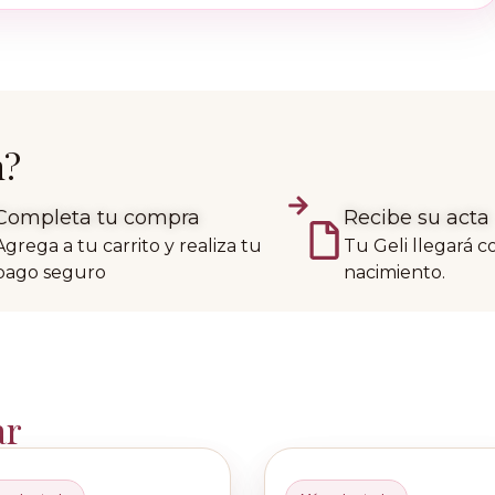
n?
Completa tu compra
Recibe su acta
Agrega a tu carrito y realiza tu
Tu Geli llegará c
pago seguro
nacimiento.
ar