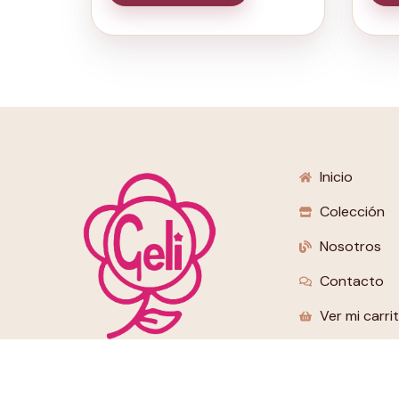
Inicio
Colección
Nosotros
Contacto
Ver mi carri
Muñecas hechas con amor, para momentos
inolvidables.