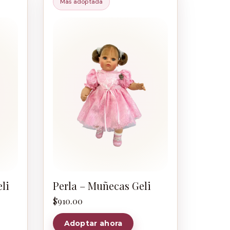
Más adoptada
li
Perla – Muñecas Geli
$
910.00
Adoptar ahora