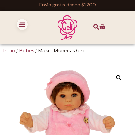
Envío gratis desde $1,200
Inicio
/
Bebés
/ Maki – Muñecas Geli