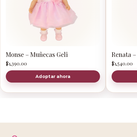
Monse – Muñecas Geli
Renata –
$
1,390.00
$
1,540.00
Adoptar ahora