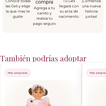
Conoce todas
Tu Geli
¡Comienza
compra
las Geli y elige
llegará con
una nueva
Agrega a tu
la que mas te
su acta de
historia
carrito y
guste
nacimiento.
juntas!
realiza tu
pago seguro
También podrías adoptar
Más adoptada
Más adopt