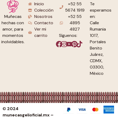
Inicio
+52 55
Te
Colección
5674 1919
esperamos
Nosotros
+52 55
en:
Muñecas
Contacto
4895
Calle
hechas con
Ver mi
4827
Rumania
amor, para
carrito
Síguenos:
1017,
momentos
Portales
inolvidables.
Benito
Juárez,
CDMX,
03300,
México
©
2024
munecasgelioficial.mx –