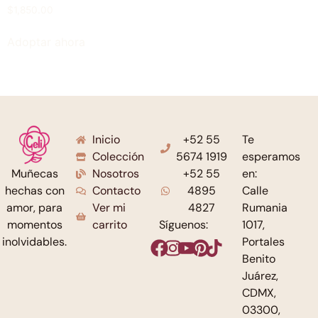
$
1,850.00
Adoptar ahora
Inicio
+52 55
Te
Colección
5674 1919
esperamos
Nosotros
+52 55
en:
Muñecas
Contacto
4895
Calle
hechas con
Ver mi
4827
Rumania
amor, para
carrito
Síguenos:
1017,
momentos
Portales
inolvidables.
Benito
Juárez,
CDMX,
03300,