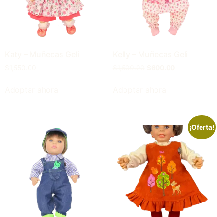
Katy – Muñecas Geli
Kelly – Muñecas Geli
$
1,550.00
$
1,500.00
$
600.00
Adoptar ahora
Adoptar ahora
¡Oferta!