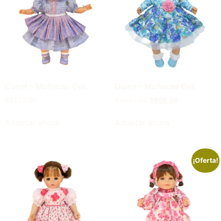
Coset – Muñecas Geli
Diana – Muñecas Geli
$
1,350.00
$
1,665.00
$
999.00
Adoptar ahora
Adoptar ahora
¡Oferta!