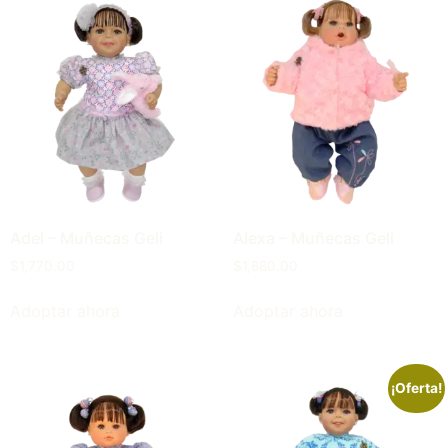
Adel – Muñecas Geli
Alexa – Muñecas Geli
$
1,770.00
$
1,880.00
Adoptar ahora
Adoptar ahora
¡Oferta!