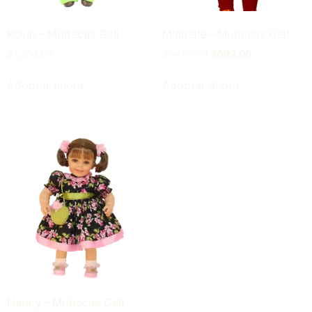
Kevin – Muñecas Geli
Michelle – Muñecas Geli
$
1,300.00
$
1,480.00
$
592.00
Adoptar ahora
Adoptar ahora
Nancy – Muñecas Geli